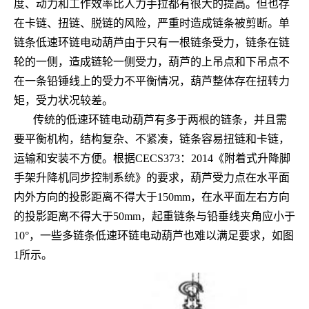
度、动力和工作效率比人力手拉都有很大的提高。但也存
在卡链、扭链、脱链的风险，严重时造成链条被剪断。单
链条低速环链电动葫芦由于只有一根链条受力，链条在链
轮的一侧，造成链轮一侧受力，葫芦的上吊点和下吊点不
在一条铅锤线上的受力不平衡情况，葫芦整体存在扭转力
矩，受力状况较差。
传统的低速环链电动葫芦有多于两根的链条，并且需
要平衡机构，结构复杂、不紧凑，链条容易扭链和卡链，
运输和安装不方便。根据
CECS373
：
2014
《附着式升降脚
手架升降机同步控制系统》的要求，葫芦受力点在水平面
内外方向的投影距离不得大于
150mm
，在水平面左右方向
的投影距离不得大于
50mm
，起重链条与铅垂线夹角应小于
10°
，一些多链条低速环链电动葫芦也难以满足要求，如图
1
所示。