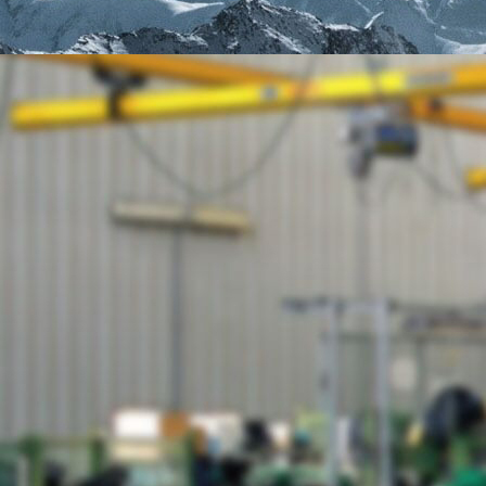
·电动葫芦如何加装总停开关？
·微型电动葫芦能不能在小区提
·锅炉房吊煤的电动葫芦应具备
·适于低矮车间使用的电动葫芦
·永磁吸盘的结构型式及工业应
·关于微型电动葫芦那些你不知
技术支持 / FAQS
·钢屋架悬挂电葫芦选型与改造
·起重搬运设对电动葫芦的要求
·恶劣环境下哪种电动葫芦更耐
· 防爆手拉葫芦价格影响因素
·普通环链葫芦为何不能长时间
·环链电动葫芦传统起重链轮缺