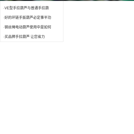
·VE型手拉葫芦与普通手拉葫
·好的环链手扳葫芦必定事半功
·钢丝绳电动葫芦使用中是如何
·买品牌手拉葫芦 让您省力