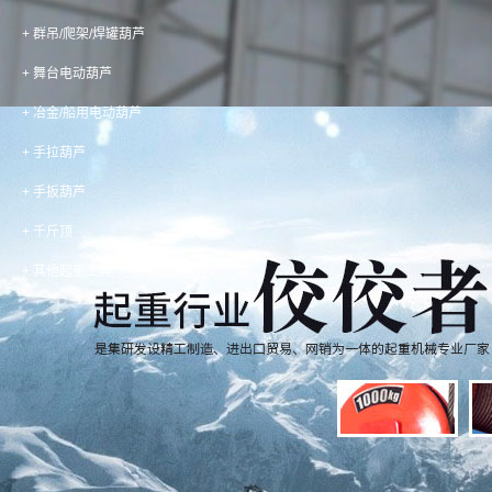
· 电动葫芦作业中导致摇晃的原因
+ 群吊/爬架/焊罐葫芦
+ 舞台电动葫芦
+ 冶金/船用电动葫芦
+ 手拉葫芦
+ 手扳葫芦
+ 千斤顶
+ 其他起重工具
咨询中心 / NEWS
·低温下能够使用手拉葫芦吗？
·小伙用电动葫芦为瘫痪妻建“
·对于舞台电动葫芦99%的人
·在大厦建设工程中如何搭设提