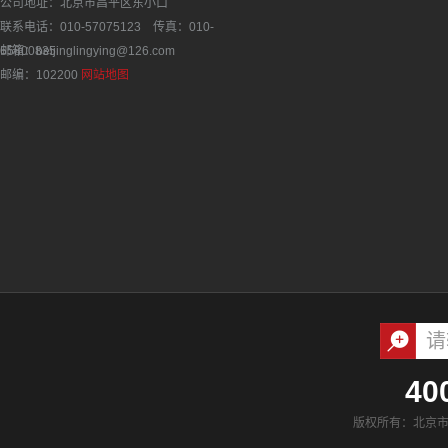
公司地址：北京市昌平区东小口
联系电话：010-57075123 传真：010-
65800835
邮箱：beijinglingying@126.com
邮编：102200
网站地图
40
版权所有：北京市凌