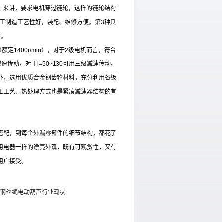
上来讲，要求电机穿过链轮，这样的链轮结构
工制造工艺性好，装配、维修方便。第
3
种具
的。
（额定
1400r/min
），对于
2
级电机而言，符合
减速传动，对于
i=50~130
可用三级减速传动。
外，选用优质合金钢齿轮材料，充分利用各级
工工艺、热处理方式也是紧凑减速器结构的有
搭配，到每个外漏零部件的细节结构，都花了
用电器一样的漂亮外观，既有可观赏性，又有
用户接受。
钢丝绳电动葫芦行业现状