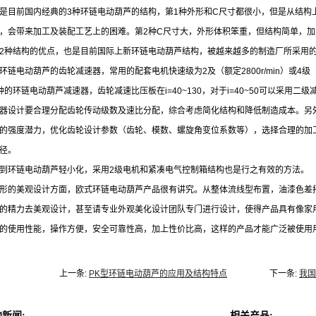
是目前国内经典的
3
种环链电动葫芦的结构，第
1
种外形和
C
尺寸都很小，但是从结构
，会带来加工及装配工艺上的困难。第
2
种
C
尺寸大，外形体积笨重，但结构简单，加
2
种结构的优点，也是目前国际上新环链电动葫芦结构，被越来越多的制造厂所采用
环链电动葫芦的齿轮减速器，常用的配套电机快速级为
2
及（额定
2800r/min
）或
4
级
种的环链电动葫芦减速器，齿轮减速比压板在
i=40~130
，对于
i=40~50
可以采用二级
器设计要合理分配齿轮传动级数及速比分配，综合考虑简化结构和降低制造成本。另
的强度潜力，优化齿轮设计参数（齿轮、模数、螺旋角变位系数等），选择合理的加
径。
到环链电动葫芦轻小化，采用
2
级电机和紧凑电气控制箱结构也是行之有效的方法。
形的美观设计方面，欧式环链电动葫芦产品很有讲究。从整体流线型布置，油漆色差
的精力去美观设计，甚至请专业外观美化设计团队专门进行设计，使得产品具有像家
的使用性能，操作方便，安全可靠性高，加上性价比高，这样的产品才能广泛被使用
上一条:
PK型环链电动葫芦的应用及结构特点
下一条:
我国
新闻:
相关产品: