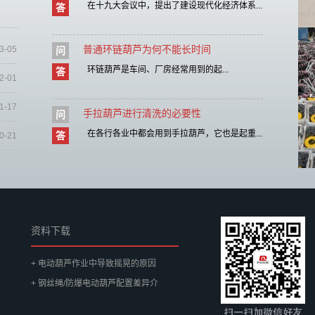
在十九大会议中，提出了建设现代化经济体系...
答
普通环链葫芦为何不能长时间
3-05
问
环链葫芦是车间、厂房经常用到的起...
答
2-01
1-17
手拉葫芦进行清洗的必要性
问
在各行各业中都会用到手拉葫芦，它也是起重...
答
0-21
资料下载
+ 电动葫芦作业中导致摇晃的原因
+ 钢丝绳/防爆电动葫芦配置差异介