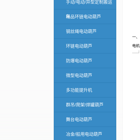
手动/电动/异型定制搬运
车
精品环链电动葫芦
钢丝绳电动葫芦
一、
环链电动葫芦
电机
防爆电动葫芦
微型电动葫芦
多功能提升机
群吊/爬架/焊罐葫芦
舞台电动葫芦
冶金/船用电动葫芦