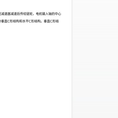
经减速器减速后传给链轮，电机输入轴的中心
分垂直
C
形结构和水平
C
形结构。垂直
C
形结