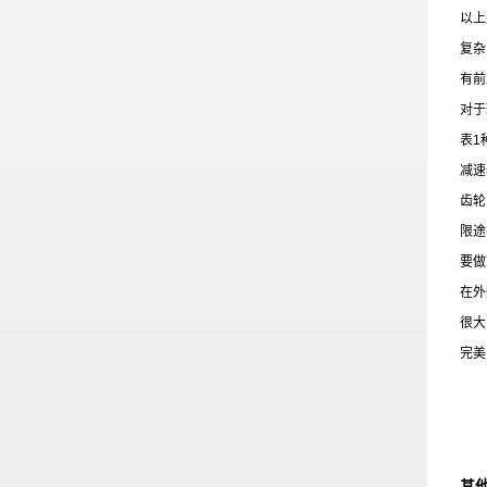
以上
复杂
有前
对于
表
1
减速
齿轮
限途
要做
在外
很大
完美
其他