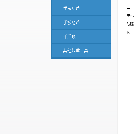
二、
手拉葫芦
电机
手扳葫芦
与链
构，
千斤顶
其他起重工具