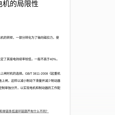
电机的局限性
电
机的转矩，一部分转化为了轴向磁拉力，使
。
决定了其接电持续率较低，一般不高于
40%
，
器上闸时机的选择。
GB/T 3811-2008
《起重机
电上闸，这样以减小制动下滑量并减少制动器
控制单独分开，以实现电机和制动器的工作配
和单链条低速环链葫芦有什么不同？