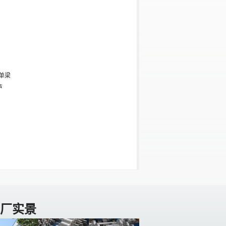
-单梁
芦
厂实景