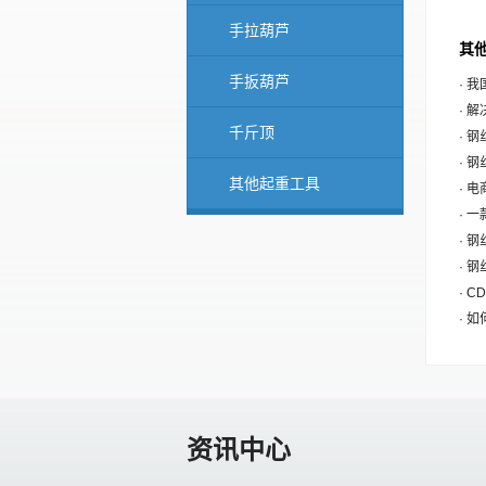
手拉葫芦
其他
手扳葫芦
· 
· 
千斤顶
· 
· 
其他起重工具
· 
· 
· 
· 
· 
· 
资讯中心