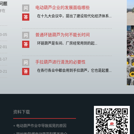
问题
电动葫芦企业的发展面临哪些
问
存在
在十九大会议中，提出了建设现代化经济体系...
答
普通环链葫芦为何不能长时间
3-05
问
环链葫芦是车间、厂房经常用到的起...
答
2-01
1-17
手拉葫芦进行清洗的必要性
问
在各行各业中都会用到手拉葫芦，它也是起重...
答
0-21
资料下载
+ 电动葫芦作业中导致摇晃的原因