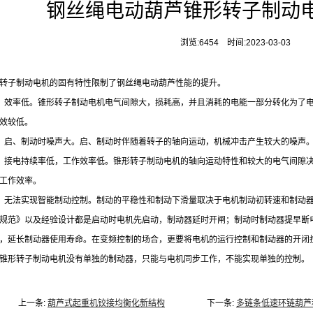
钢丝绳电动葫芦锥形转子制动
浏览:6454 时间:2023-03-03
转子制动电机的固有特性限制了钢丝绳电动葫芦性能的提升。
）效率低。锥形转子制动电机电气间隙大，损耗高，并且消耗的电能一部分转化为了
效较低。
）启、制动时噪声大。启、制动时伴随着转子的轴向运动，机械冲击产生较大的噪声
）接电持续率低，工作效率低。锥形转子制动电机的轴向运动特性和较大的电气间隙
工作效率。
）无法实现智能制动控制。制动的平稳性和制动下滑量取决于电机制动初转速和制动
规范》以及经验设计都是启动时电机先启动，制动器延时开闸；制动时制动器提早断
，延长制动器使用寿命。在变频控制的场合，更要将电机的运行控制和制动器的开闭
锥形转子制动电机没有单独的制动器，只能与电机同步工作，不能实现单独的控制。
上一条:
葫芦式起重机铰接均衡化新结构
下一条:
多链条低速环链葫芦