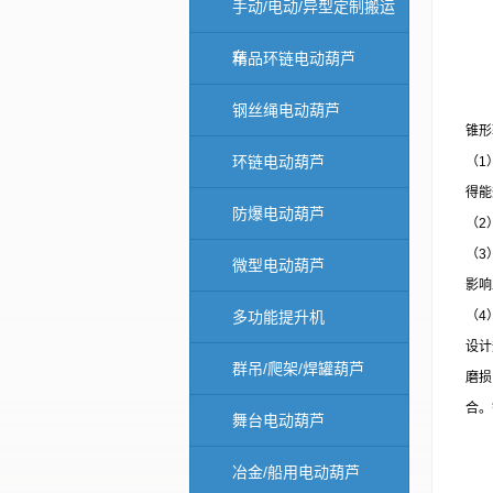
手动/电动/异型定制搬运
车
精品环链电动葫芦
钢丝绳电动葫芦
锥形
环链电动葫芦
（
1
得能
防爆电动葫芦
（
2
（
3
微型电动葫芦
影响
多功能提升机
（
4
设计
群吊/爬架/焊罐葫芦
磨损
合。
舞台电动葫芦
冶金/船用电动葫芦