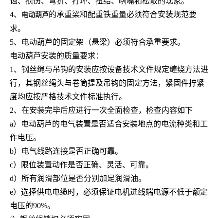
蚀、损伤、弯折、打环、扭结、咧嘴和松散的现象。
4、
的承重梁和配重铁重量必须符合安装规范要
电动葫芦
求。
5、
电动葫芦的固定架（悬梁）必须符合承重要求。
电动葫芦安装的质量要求：
1、
钢丝绳与吊钩的安装应按设备技术文件规定缠绕方法进
行，其钢丝绳头与卷筒提及吊钩的固定方法，紧固件拧紧
度均应按严格技术文件标准执行。
2、
在安装完毕后应进行一次全面检查，检查内容如下
a）
电动葫芦的电气装置是否适合安装地点的电流种类和工
作电压。
b）
电气线路连接是否正确可靠。
c）
限位装置动作是否正确、灵活、可靠。
d）
所有润滑部位是否分别加足润滑油。
e）
选择供电电缆时，必须保证电机进线端电源不低于额定
电压的
90%
。