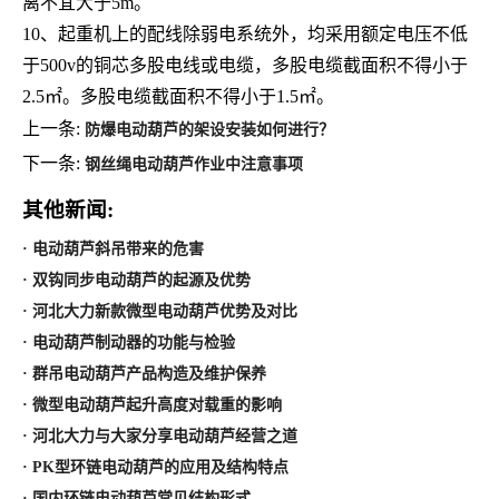
离不宜大于
5m
。
10、
起重机上的配线除弱电系统外，均采用额定电压不低
于
500v
的铜芯多股电线或电缆，多股电缆截面积不得小于
2.5
㎡。多股电缆截面积不得小于
1.5
㎡。
上一条:
防爆电动葫芦的架设安装如何进行？
下一条:
钢丝绳电动葫芦作业中注意事项
其他新闻:
· 电动葫芦斜吊带来的危害
· 双钩同步电动葫芦的起源及优势
· 河北大力新款微型电动葫芦优势及对比
· 电动葫芦制动器的功能与检验
· 群吊电动葫芦产品构造及维护保养
· 微型电动葫芦起升高度对载重的影响
· 河北大力与大家分享电动葫芦经营之道
· PK型环链电动葫芦的应用及结构特点
· 国内环链电动葫芦常见结构形式