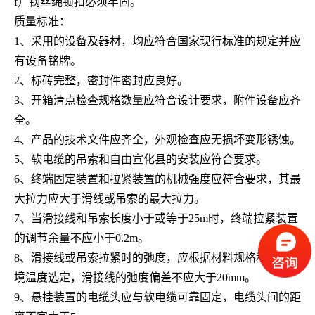
f）
钢丝绳锁扣必须牢固。
质量标准：
1、
采用的设备及器材，均应符合国家现行标准的规定并应
有设备铭牌。
2、
标砖完整，密封件密封应良好。
3、
开箱清点检查规格数量应符合设计要求，附件设备应齐
全。
4、
产品的技术文件应齐全，外观检查应无损坏变形锈蚀。
5、
软电缆的吊索和自由宣化县的安装应符合要求。
6、
终端固定装置和拉紧装置的机械强度应符合要求，其最
大拉力应大于滑线或吊索的最大拉力。
7、
当滑接线和吊索长度小于或等于
25m
时，终端拉紧装置
的调节余量不应小于
0.2m
。
8、
滑接线或吊索拉紧时的弛度，应根据材料规格和安装环
境温度选定，滑接线的弛度偏差不应大于
20mm
。
9、
悬挂装置的电缆头应与软电缆可靠固定，电缆头间的距