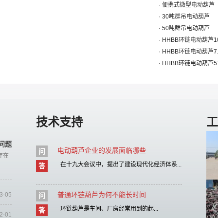
· 便携式微型电动葫芦
· 30吨群吊电动葫芦
· 50吨群吊电动葫芦
· HHBB环链电动葫芦1
· HHBB环链电动葫芦7.
· HHBB环链电动葫芦5
技术支持
工
问题
电动葫芦企业的发展面临哪些
问
存在
在十九大会议中，提出了建设现代化经济体系...
答
普通环链葫芦为何不能长时间
3-05
问
环链葫芦是车间、厂房经常用到的起...
答
2-01