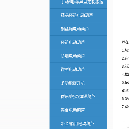
手动/电动/异型定制搬运
车
精品环链电动葫芦
钢丝绳电动葫芦
环链电动葫芦
芦
在
1.
切
防爆电动葫芦
2.
在
3.
前
微型电动葫芦
4.
松
多功能提升机
5.
使
钢丝
群吊/爬架/焊罐葫芦
6.
发
7.
钢
舞台电动葫芦
冶金/船用电动葫芦