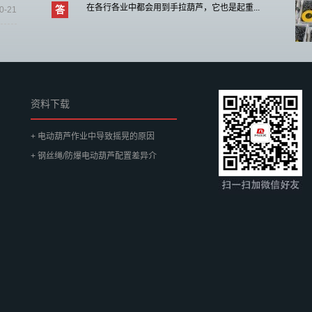
在各行各业中都会用到手拉葫芦，它也是起重...
答
0-21
资料下载
+ 电动葫芦作业中导致摇晃的原因
+ 钢丝绳/防爆电动葫芦配置差异介