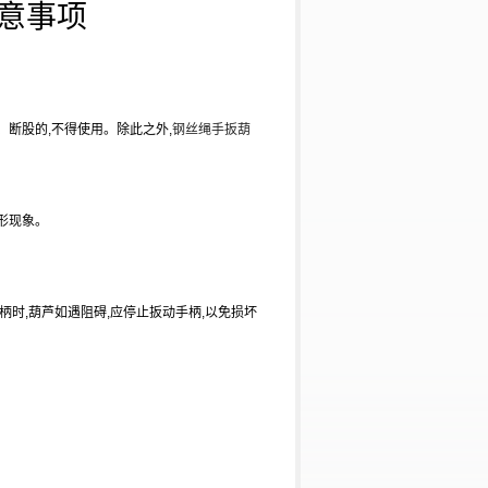
意事项
、断股的
,
不得使用。除此之外
,
钢丝绳
手扳葫
形现象。
柄时
,
葫芦如遇阻碍
,
应停止扳动手柄
,
以免损坏