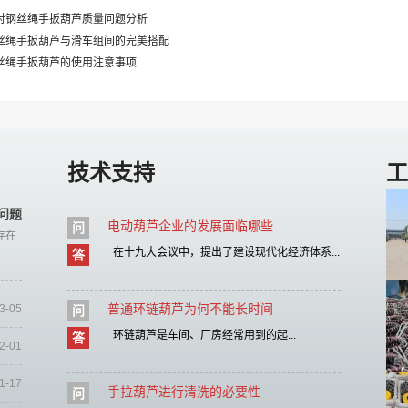
针对钢丝绳手扳葫芦质量问题分析
钢丝绳手扳葫芦与滑车组间的完美搭配
钢丝绳手扳葫芦的使用注意事项
技术支持
工
问题
电动葫芦企业的发展面临哪些
问
存在
在十九大会议中，提出了建设现代化经济体系...
答
普通环链葫芦为何不能长时间
3-05
问
环链葫芦是车间、厂房经常用到的起...
答
2-01
1-17
手拉葫芦进行清洗的必要性
问