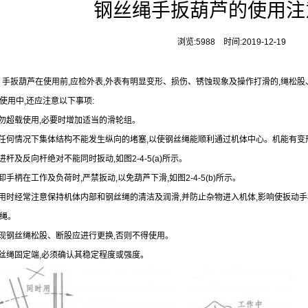
钢丝绳手扳葫芦的使用注
浏览:5988 时间:2019-12-19
手扳葫芦在使用前
,
应检外表
,
外表有明显变形、损伤、锈蚀现象及操作打滑的
,
绳松股
使用中
,
还应注意以下事项
:
勿超载使用
,
必要时增加适当的滑轮组。
任何情况下集体结构不能发生纵向的堵塞
,
以使钢丝绳能顺利通过机体中心。机能有变
进杆及反向杆绝对不能同时扳动
,
如图
2-4-5(a)
所示。
卸手柄在工作及负荷时
,
严禁扳动
,
以免葫芦下滑
,
如图
2-4-5(b)
所示。
用时经常注意保持机体内部和钢丝绳的清洁及润滑
,
并防止杂物进入机体
,
影响使扳动手
绳。
现钢丝绳松股、断股应进行更换
,
否则不得使用。
丝绳固定端
,
必须确认其稳定程度或强度。