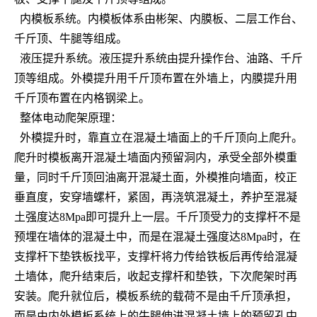
内模板系统。内模板体系由彬架、内膜板、二层工作台、
千斤顶、牛腿等组成。
液压提升系统。液压提升系统由提升操作台、油路、千斤
顶等组成。外模提升用千斤顶布置在外墙上，内膜提升用
千斤顶布置在内格钢梁上。
整体电动爬架原理：
外模提升时，靠直立在混凝土墙面上的千斤顶向上爬升。
爬升时模板离开混凝土墙面内预留洞内，承受全部外模重
量，同时千斤顶回油离开混凝土面，外模推向墙面，校正
垂直度，安穿墙螺杆，紧固，再浇筑混凝土，养护至混凝
土强度达8Mpa即可提升上一层。千斤顶受力的支撑杆不是
预埋在墙体的混凝土中，而是在混凝土强度达8Mpa时，在
支撑杆下垫铁板找平，支撑杆将力传给铁板后再传给混凝
土墙体，爬升结束后，收起支撑杆和垫铁，下次爬架时再
安装。爬升就位后，模板系统的载荷不是由千斤顶承担，
而是由内外模板系统上的牛腿伸进混凝土墙上的预留孔中