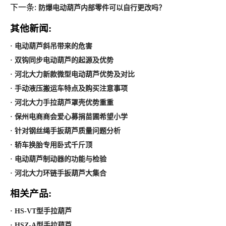
下一条:
防爆电动葫芦内部零件可以自行更改吗？
其他新闻:
· 电动葫芦斜吊带来的危害
· 双钩同步电动葫芦的起源及优势
· 河北大力新款微型电动葫芦优势及对比
· 手动液压搬运车特点及购买注意事项
· 河北大力手拉葫芦罩壳优势重重
· 保州电商商会爱心募捐苗圃希望小学
· 针对钢丝绳手扳葫芦质量问题分析
· 轿车换胎专用卧式千斤顶
· 电动葫芦制动器的功能与检验
· 河北大力环链手扳葫芦大集合
相关产品:
· HS-VT型手拉葫芦
· HSZ-A型手拉葫芦