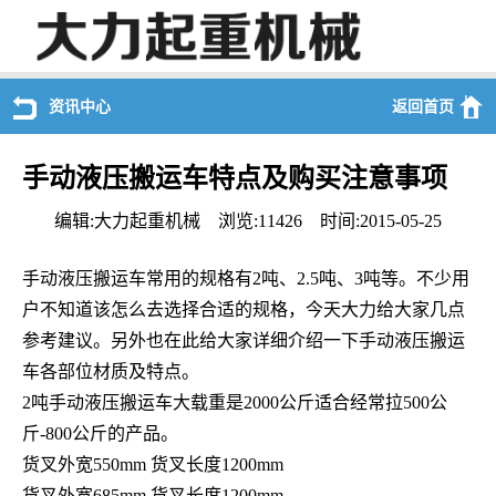
资讯中心
返回首页
手动液压搬运车特点及购买注意事项
编辑:大力起重机械 浏览:11426 时间:2015-05-25
手动液压搬运车常用的规格有
2
吨、
2.5
吨、
3
吨等。不少用
户不知道该怎么去选择合适的规格，今天大力给大家几点
参考建议。另外也在此给大家详细介绍一下手动液压搬运
车各部位材质及特点。
2
吨手动液压搬运车大载重是
2000
公斤适合经常拉
500
公
斤
-800
公斤的产品。
货叉外宽
550mm
货叉长度
1200mm
货叉外宽
685mm
货叉长度
1200mm