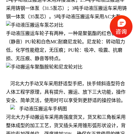
采用铸钢一体泵（
31.5
泵芯）；
3
吨手动液压搬运车采用铸
钢一体泵（
35
泵芯）。
5
吨手动液压搬运车采用
AC
大泵。
手动液压搬运车轮子有两种，一种是聚氨酯的红色铁芯
（静音）
PU
轮和白色
MC
耐磨尼龙轮。尼龙轮：转动阻力
低，化学性能稳定，无压痕；
PU
轮：吸冲、吸震、抗磨
损、无压痕、静音等特点。
河北大力手动叉车采用舒适型手把，扶手倾斜造型符合
人体工程学原理，具有提升、搬运、放下三大功能，操作
安全、简单灵活，使用时可以享受到更舒适的操控体验。
河北大力手动搬运车采用高强度货叉，货叉和三角板采用
整体成型的加工工艺，货叉插头采用锥形弧形状设计，背
面均有加强单位，强度增加
25%
，确保在正常使用的情况