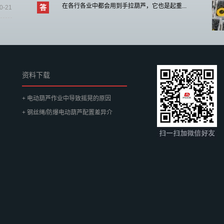
在各行各业中都会用到手拉葫芦，它也是起重...
答
0-21
资料下载
+ 电动葫芦作业中导致摇晃的原因
+ 钢丝绳/防爆电动葫芦配置差异介