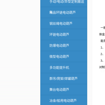
手动/电动/异型定制搬运
车
精品环链电动葫芦
钢丝绳电动葫芦
一
环链电动葫芦
体金
能否
防爆电动葫芦
1、
2、
微型电动葫芦
3、
多功能提升机
对制
群吊/爬架/焊罐葫芦
舞台电动葫芦
冶金/船用电动葫芦