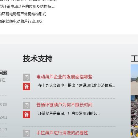
PK型环链电动葫芦的应用及结构特点
国内环链电动葫芦常见结构形式
我国钢丝绳电动葫芦行业现状
技术支持
工
问题
电动葫芦企业的发展面临哪些
问
存在
在十九大会议中，提出了建设现代化经济体系...
答
普通环链葫芦为何不能长时间
3-05
问
环链葫芦是车间、厂房经常用到的起...
答
2-01
1-17
手拉葫芦进行清洗的必要性
问