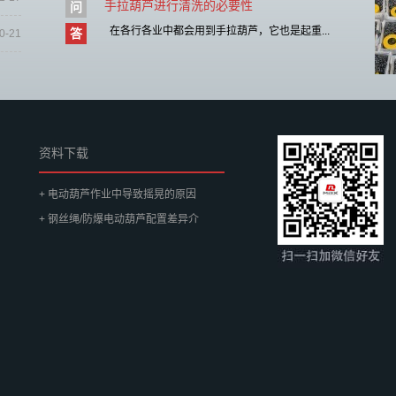
手拉葫芦进行清洗的必要性
问
在各行各业中都会用到手拉葫芦，它也是起重...
答
0-21
资料下载
+ 电动葫芦作业中导致摇晃的原因
+ 钢丝绳/防爆电动葫芦配置差异介