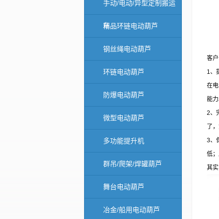
手动/电动/异型定制搬运
车
精品环链电动葫芦
钢丝绳电动葫芦
客户
环链电动葫芦
1、
在电
防爆电动葫芦
能力
2、
微型电动葫芦
了，
多功能提升机
3、
低；
群吊/爬架/焊罐葫芦
其实
舞台电动葫芦
冶金/船用电动葫芦