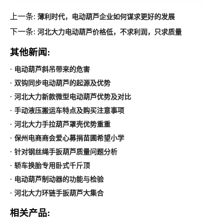
上一条:
薄利时代，电动葫芦企业如何谋求更好的发展
下一条:
河北大力电动葫芦价格低，不求利润，只求质量
其他新闻:
· 电动葫芦斜吊带来的危害
· 双钩同步电动葫芦的起源及优势
· 河北大力新款微型电动葫芦优势及对比
· 手动液压搬运车特点及购买注意事项
· 河北大力手拉葫芦罩壳优势重重
· 保州电商商会爱心募捐苗圃希望小学
· 针对钢丝绳手扳葫芦质量问题分析
· 轿车换胎专用卧式千斤顶
· 电动葫芦制动器的功能与检验
· 河北大力环链手扳葫芦大集合
相关产品: