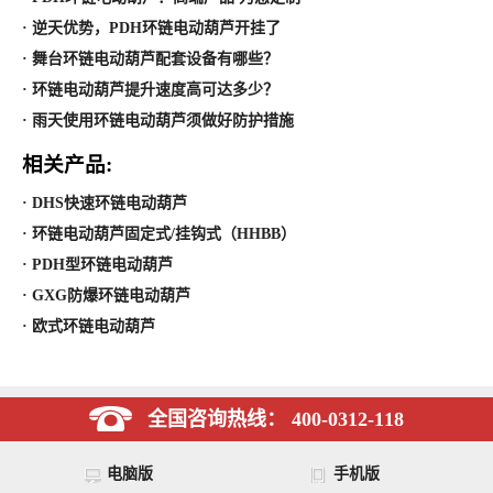
· 逆天优势，PDH环链电动葫芦开挂了
· 舞台环链电动葫芦配套设备有哪些？
· 环链电动葫芦提升速度高可达多少？
· 雨天使用环链电动葫芦须做好防护措施
相关产品:
· DHS快速环链电动葫芦
· 环链电动葫芦固定式/挂钩式（HHBB）
· PDH型环链电动葫芦
· GXG防爆环链电动葫芦
· 欧式环链电动葫芦
全国咨询热线： 400-0312-118
电脑版
手机版