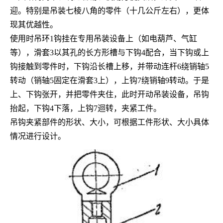
迎。特别是吊装七棱八角的零件（十几公斤左右），更体
现其优越性。
使用时吊环1钩挂在专用吊装设备上（如电葫芦、气缸
等），滑套3以其孔的长方形槽与下钩4配合，当下钩或上
钩接触到零件时，下钩沿长槽上移，并带动连杆6绕销轴5
转动（销轴5固定在滑套3上），上钩7绕销轴9转动。于是
上、下钩张开，并把零件夹住，此时开动吊装设备，吊钩
抬起，下钩4下落，上钩7迴转，夹紧工件。
吊钩夹紧部件的形状、大小，可根据工件形状、大小具体
情况进行设计。