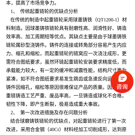
本，提高了市场竞争力。
1、
传统起重链轮的优缺点分析
在传统的制造中起重链轮采用球墨铸铁（
QT1200-1
）材
料制造。因球墨铸铁链轮具有耐磨性高、润滑性好、铸造
效率高、加工周期短等优点。其缺点主要是由于球墨铸铁
链轮属砂型浇铸件。铸件的连接或转角部分容易产生内应
力、缩孔和缩松，而起重链轮的链窝应一次浇注成形，更
需符合图纸要求，虽然环链起重链轮安装要求精度低，而
承载能力较大，有一定的缓冲和减震性能，结构尺寸更为
紧凑，如不符合图纸要求易发生跳齿或急速反向运动。但
铸件因缩孔，缩松等原因很难保证产品的质量。因此，起
重链铸造工艺严重、废品率高，一旦铸造或球化不合格，
韧性下降，即产生断裂，极易造成重大事故。
2、
第一次改进措施及存在问题分析
结合球磨铸铁链轮的优缺点，对起重链轮进行了第一次
改进，采用合金钢（
40Cr
）材料经加工切削成形，达到原