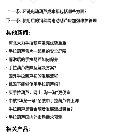
上一条:
环链电动葫芦成本都包括哪些方面？
下一条:
使用后的钢丝绳电动葫芦应加强维护管理
其他新闻:
· 河北大力手拉葫芦罩壳优势重重
· 手拉葫芦舌片—起吊的安全屏障
· 雨淋后的手拉葫芦如何保养
· 手拉葫芦故障及解决方案？
· 国外手拉葫芦初的发展流程
· 低温下能够使用手拉葫芦吗？
· 买手拉葫芦，网上“淘一淘”更便宜
· 中核“华龙一号”吊装中手拉葫芦齐上阵
· 手拉葫芦是否会随着发展退出舞台？
· 手拉葫芦国内外市场需求预测
相关产品: