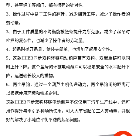
型、甚至轻工等部门、都有很强的针对性。
2、
操作过程中易于工件的翻转，减少翻转工序，减少了操作者的
劳动量。
3、
由于工件质量的不均衡能被链条提升力所克服，减少了起吊时
栓捆的复杂性，也减少了操作者的劳动量。
4、
起吊时抛开吊具，使装夹简单，也增加了起吊安全性。
5、
这款
HHBB
同步双钩环链电动葫芦带有双钩、双起重链可以同
时上升下降。这个型号的环链电动葫芦可以稳定安全的水平起升下
降，运送较长较大的重物。
6、
两个吊钩，通过一个葫芦主机传递动力，两个吊钩间的距离可
以根据使用环境和需求定制。
这款
HHBB
同步双钩环链电动葫芦不仅仅用于汽车生产线中，还可
用作提升与牵引多种场所使用，可大大节省起吊工人劳动量，并很
好的解决了小吨位平衡平稳的起吊问题。