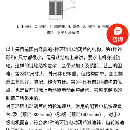
以上是目前国内经典的
3
种环链电动葫芦的结构，第
1
种外
形和
C
尺寸都很小，但是从结构上来讲，要求电机穿过链
轮，这样的链轮结构复杂，会带来加工及装配工艺上的困
难。第
2
种
C
尺寸大，外形体积笨重，但结构简单，加工制
造工艺性好，装配、维修方便。第
3
种具有前
2
种结构的优
点，也是目前国际上新环链电动葫芦结构，被越来越多的
制造厂所采用的。
对于环链电动葫芦的齿轮减速器，常用的配套电机快速级
为
2
及（额定
2800r/min
）或
4
级（额定
1400r/min
），对于
2
级电机而言，符合表
1
种的环链电动葫芦减速器，齿轮减速