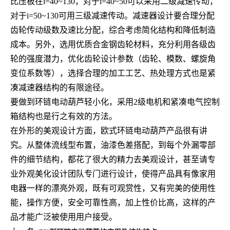
比压板在
i=40~130
，对于
i=40~50
可以采用二级减速传动，
对于
i=50~130
可用三级减速传动。减速器设计要合理分配
齿轮传动级数及速比分配，综合考虑简化结构和降低制造
成本。另外，选用优质合金钢齿轮材料，充分利用各级齿
轮的强度潜力，优化齿轮设计参数（齿轮、模数、螺旋角
变位系数等），选择合理的加工工艺、热处理方式也是紧
凑减速器结构的有限途径。
要做到环链电动葫芦轻小化，采用
2
级电机和紧凑电气控制
箱结构也是行之有效的方法。
在外形的美观设计方面，欧式环链电动葫芦产品很有讲
究。从整体流线型布置，油漆色差搭配，到每个外漏零部
件的细节结构，都花了很大的精力去美观设计，甚至请专
业外观美化设计团队专门进行设计，使得产品具有像家用
电器一样的漂亮外观，既有可观赏性，又有完美的使用性
能，操作方便，安全可靠性高，加上性价比高，这样的产
品才能广泛被使用用户接受。