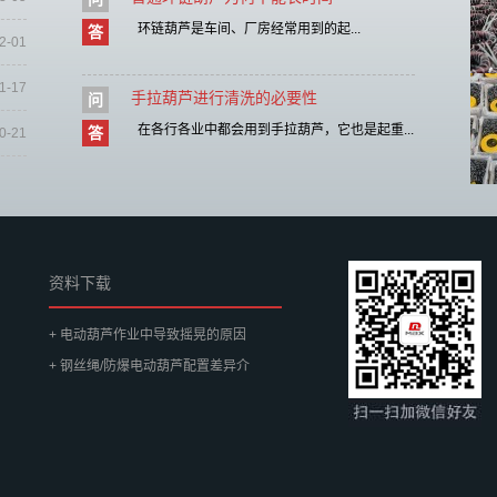
环链葫芦是车间、厂房经常用到的起...
答
2-01
1-17
手拉葫芦进行清洗的必要性
问
在各行各业中都会用到手拉葫芦，它也是起重...
答
0-21
资料下载
+ 电动葫芦作业中导致摇晃的原因
+ 钢丝绳/防爆电动葫芦配置差异介