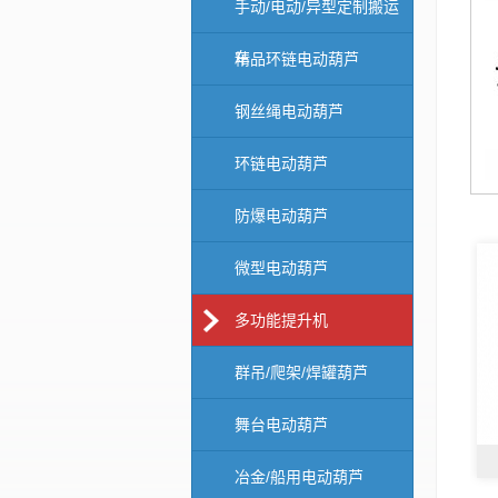
手动/电动/异型定制搬运
车
精品环链电动葫芦
钢丝绳电动葫芦
环链电动葫芦
防爆电动葫芦
微型电动葫芦
多功能提升机
群吊/爬架/焊罐葫芦
舞台电动葫芦
冶金/船用电动葫芦